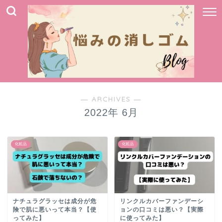
― ARCHIVES ―
2022年 6月
化粧品
化粧品
ナチュラグラッセは成分が危
リンクルカバーファンデーシ
険で肌に悪いって本当？【使
ョンの口コミは悪い？【実際
ってみた】
に使ってみた】