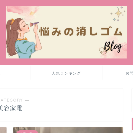
ム
人気ランキング
お
CATEGORY ―
美容家電