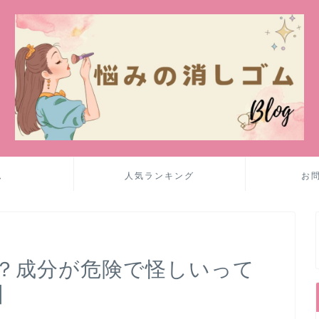
ム
人気ランキング
お
？成分が危険で怪しいって
】