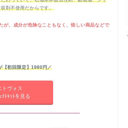
吸収剤不使用だからです。
したが、成分が危険なこともなく、怪しい商品などで
が【初回限定】1980円
／
エトヴォス
ﾌｪｸﾄｷｯﾄを見る