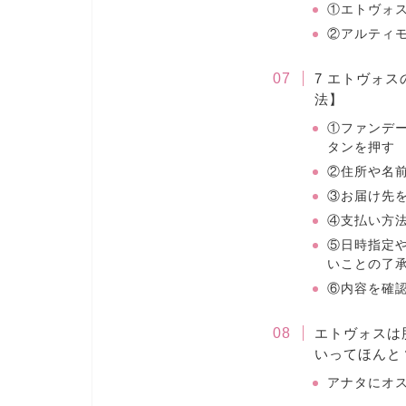
①エトヴォ
②アルティ
7 エトヴォ
法】
①ファンデ
タンを押す
②住所や名
③お届け先
④支払い方
⑤日時指定
いことの了
⑥内容を確
エトヴォスは
いってほんと
アナタにオ