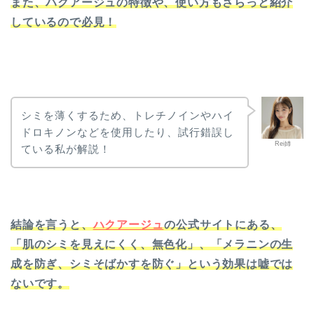
また、
ハクアージュの特徴や、使い方もさらっと紹介
しているので必見！
シミを薄くするため、トレチノインやハイ
ドロキノンなどを使用したり、試行錯誤し
Rei姉
ている私が解説！
結論を言うと、
ハクアージュ
の公式サイトにある、
「肌のシミを見えにくく、無色化」、「メラニンの生
成を防ぎ、シミそばかすを防ぐ」という効果は嘘では
ないです。